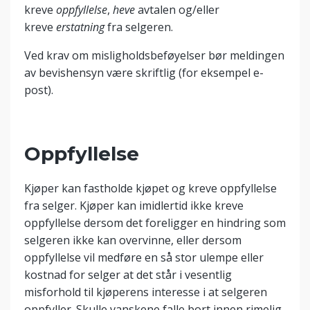
kreve
oppfyl
lelse
,
heve
avtalen og/eller
kreve
erstatning
fra selgeren.
Ved krav om misligholdsbeføyelser bør meldingen
av bevishensyn være skriftlig (for eksempel e-
post).
Oppfyllelse
Kjøper kan fastholde kjøpet og kreve oppfyllelse
fra selger. Kjøper kan imidlertid ikke kreve
oppfyllelse dersom det foreligger en hindring som
selgeren ikke kan overvinne, eller dersom
oppfyllelse vil medføre en så stor ulempe eller
kostnad for selger at det står i vesentlig
misforhold til kjøperens interesse i at selgeren
oppfyller. Skulle vanskene falle bort innen rimelig