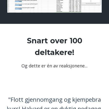
Snart over 100
deltakere!
Og dette er én av reaksjonene...
"Flott gjennomgang og kjempebra
kurs! Halvard er en dyktig pedagog,