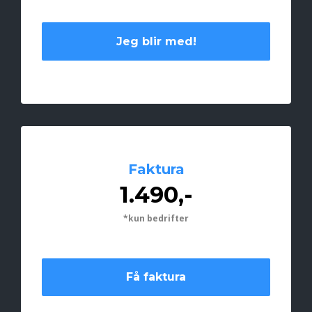
Jeg blir med!
Faktura
1.490,-
*kun bedrifter
Få faktura