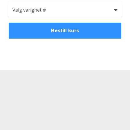
Bestill kurs
© 2026 Excelakademiet.no av Edmio AS